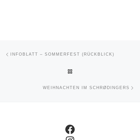
Beitragsnavigation
Vorheriger Beitrag
INFOBLATT – SOMMERFEST (RÜCKBLICK)
ZURÜCK ZUR BEITRAGSL
Nä
WEIHNACHTEN IM SCHRØDINGERS
Facebook